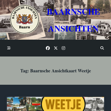
Skip
to
BAARNSCHE
content
ANSICHTEN
Tag:
Baarnsche Ansichtkaart Weetje