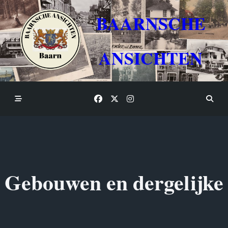
Skip
to
BAARNSCHE
content
ANSICHTEN
Gebouwen en dergelijke