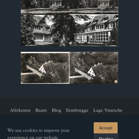
Afrekenen
Baarn
Blog
Eembrugge
Lage Vuursche
Mijn Account
Over Ons
Straten En Lanen
Welkom!
Accept
We use cookies to improve your
Winkel
Winkelwagen
experience on our website