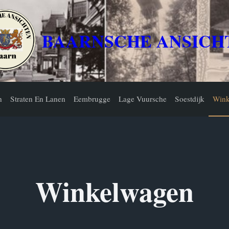
BAARNSCHE ANSICH
n
Straten En Lanen
Eembrugge
Lage Vuursche
Soestdijk
Wink
Winkelwagen