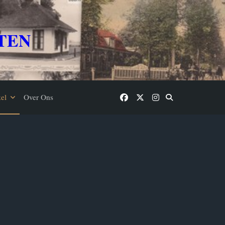
TEN
el
Over Ons