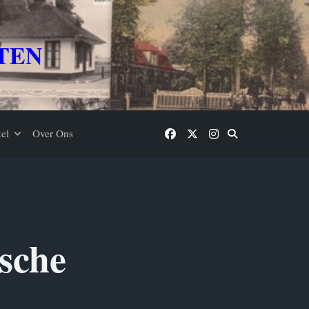
TEN
el
Over Ons
sche