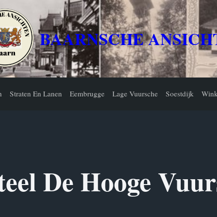
BAARNSCHE ANSICH
n
Straten En Lanen
Eembrugge
Lage Vuursche
Soestdijk
Wink
teel De Hooge Vuur