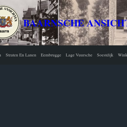
BAARNSCHE ANSICH
n
Straten En Lanen
Eembrugge
Lage Vuursche
Soestdijk
Wink