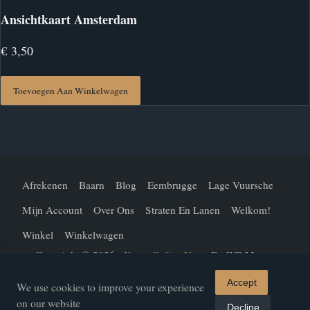
Ansichtkaart Amsterdam
€
3,50
Toevoegen Aan Winkelwagen
Afrekenen
Baarn
Blog
Eembrugge
Lage Vuursche
Mijn Account
Over Ons
Straten En Lanen
Welkom!
Winkel
Winkelwagen
Copyright © 2026 -
Kenta Online News
By WP Moose
Accept
We use cookies to improve your experience
on our website
Decline