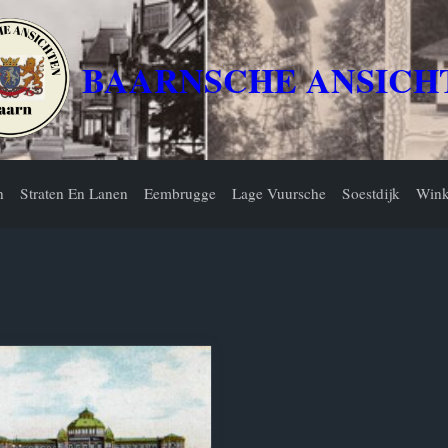
BAARNSCHE ANSICH
n
Straten En Lanen
Eembrugge
Lage Vuursche
Soestdijk
Wink