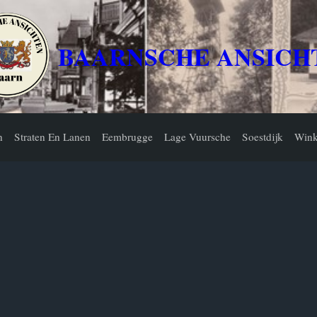
BAARNSCHE ANSICH
n
Straten En Lanen
Eembrugge
Lage Vuursche
Soestdijk
Wink