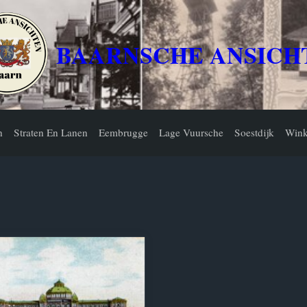
BAARNSCHE ANSICH
n
Straten En Lanen
Eembrugge
Lage Vuursche
Soestdijk
Wink