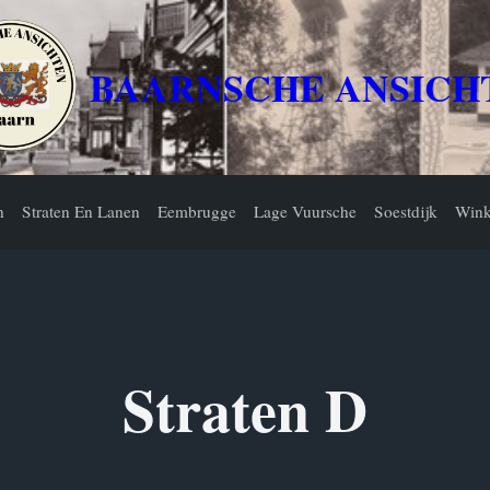
BAARNSCHE ANSICH
n
Straten En Lanen
Eembrugge
Lage Vuursche
Soestdijk
Wink
Straten D