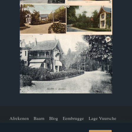
Afrekenen
Baarn
Blog
Eembrugge
Lage Vuursche
Mijn Account
Over Ons
Straten En Lanen
Welkom!