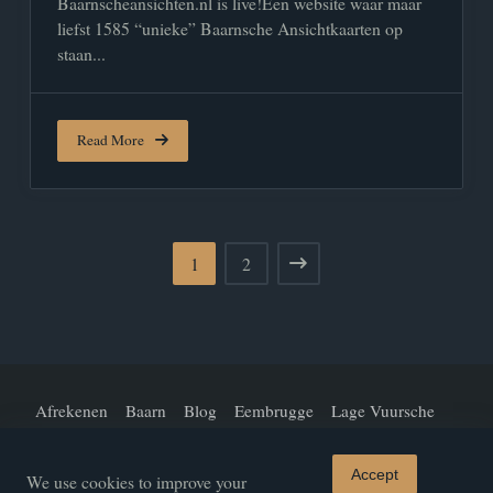
Baarnscheansichten.nl is live!Een website waar maar
liefst 1585 “unieke” Baarnsche Ansichtkaarten op
staan...
Read More
1
2
Afrekenen
Baarn
Blog
Eembrugge
Lage Vuursche
Mijn Account
Over Ons
Straten En Lanen
Welkom!
Accept
We use cookies to improve your
Winkel
Winkelwagen