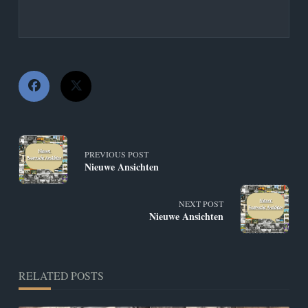
<span
PREVIOUS POST
Nieuwe Ansichten
class="nav-
subtitle
NEXT POST
Nieuwe Ansichten
screen-
reader-
RELATED POSTS
text">Page</span>