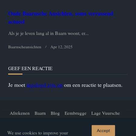
Oude Baarnsche Ansichten, soms verrassend
actueel
Als je je leven lang al in Baarn woont, er...
Baarnscheansichten
Apr 12, 2025
GEEF EEN REACTIE
Je moet
ingelogd zijn op
om een reactie te plaatsen.
Afrekenen
Baarn
Blog
Eembrugge
Lage Vuursche
Mijn Account
Over Ons
Straten En Lanen
Welkom!
Accept
We use cookies to improve your
Winkel
Winkelwagen