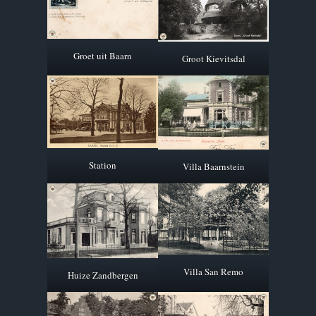
Groet uit Baarn
Groot Kievitsdal
Station
Villa Baarnstein
Villa San Remo
Huize Zandbergen