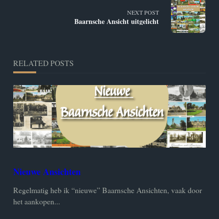
subtitle
NEXT POST
Baarnsche Ansicht uitgelicht
screen-
reader-
RELATED POSTS
text">Page</span>
Nieuwe Ansichten
Regelmatig heb ik “nieuwe” Baarnsche Ansichten, vaak door
het aankopen...