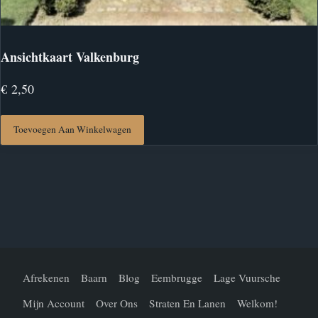
Ansichtkaart Valkenburg
€
2,50
Toevoegen Aan Winkelwagen
Afrekenen
Baarn
Blog
Eembrugge
Lage Vuursche
Mijn Account
Over Ons
Straten En Lanen
Welkom!