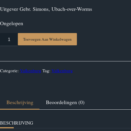
Uitgever Gebr. Simons, Ubach-over-Worms
Ongelopen
Ansichtkaart
Toevoegen Aan Winkelwagen
Valkenburg
aantal
Categorie:
Valkenburg
Tag:
Valkenburg
Beschrijving
Beoordelingen (0)
BESCHRIJVING