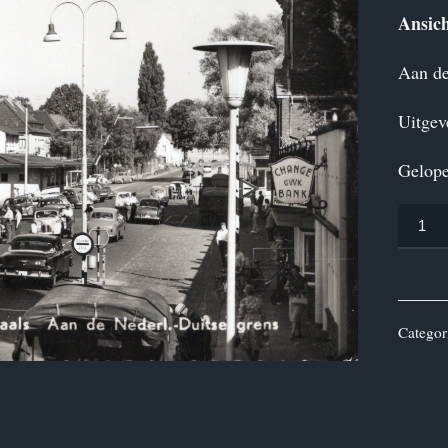
Ansich
Aan de
Uitge
Gelop
Ansicht
Vaals
aantal
Categor