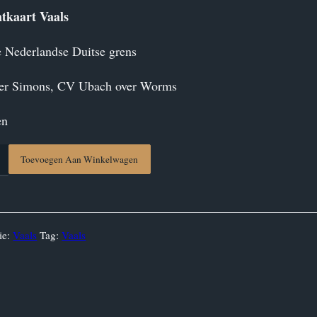
tkaart Vaals
 Nederlandse Duitse grens
ver Simons, CV Ubach over Worms
en
kaart
Toevoegen Aan Winkelwagen
ie:
Vaals
Tag:
Vaals