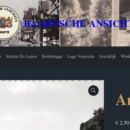
BAARNSCHE ANSICH
n
Straten En Lanen
Eembrugge
Lage Vuursche
Soestdijk
Wink
An
€
2,50