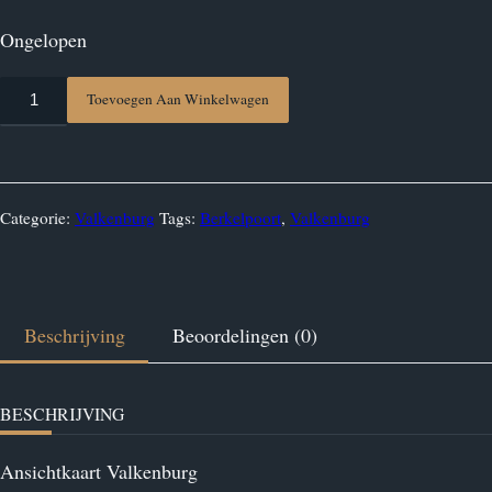
Ongelopen
Ansichtkaart
Toevoegen Aan Winkelwagen
Valkenburg
aantal
Categorie:
Valkenburg
Tags:
Berkelpoort
,
Valkenburg
Beschrijving
Beoordelingen (0)
BESCHRIJVING
Ansichtkaart Valkenburg